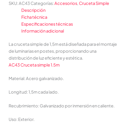
SKU:
AC43
Categorías:
Accesorios
,
Cruceta Simple
Descripción
Ficha técnica
Especificaciones técnicas
Información adicional
La cruceta simple de 1,5m está diseñada para el montaje
de luminarias en postes, proporcionando una
distribución de luz eficiente y estética.
AC43 Cruceta simple 1.5m
Material: Acero galvanizado.
Longitud: 1,5m cada lado.
Recubrimiento: Galvanizado por inmersión en caliente.
Uso: Exterior.