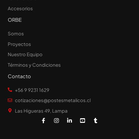
Accesorios
ORBE
Somos
Proyectos
Nuestro Equipo
Términos y Condiciones
Contacto
+56 9 9231 1629
cotizaciones@postesmetalicos.cl
Las Higueras 49, Lampa
F
I
L
Y
T
a
n
i
o
u
c
s
n
u
m
e
t
k
t
b
b
a
e
u
l