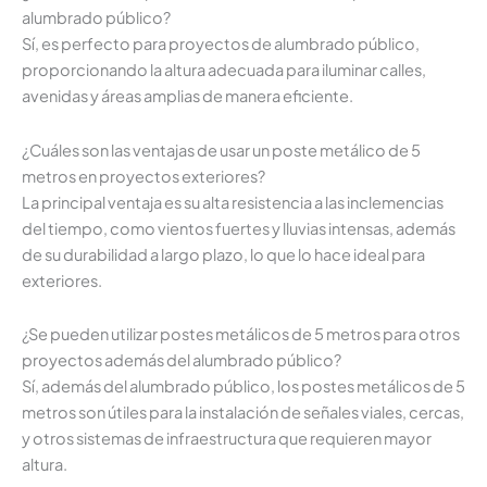
alumbrado público?
Sí, es perfecto para proyectos de alumbrado público,
proporcionando la altura adecuada para iluminar calles,
avenidas y áreas amplias de manera eficiente.
¿Cuáles son las ventajas de usar un poste metálico de 5
metros en proyectos exteriores?
La principal ventaja es su alta resistencia a las inclemencias
del tiempo, como vientos fuertes y lluvias intensas, además
de su durabilidad a largo plazo, lo que lo hace ideal para
exteriores.
¿Se pueden utilizar postes metálicos de 5 metros para otros
proyectos además del alumbrado público?
Sí, además del alumbrado público, los postes metálicos de 5
metros son útiles para la instalación de señales viales, cercas,
y otros sistemas de infraestructura que requieren mayor
altura.