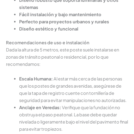
sistemas
Fácil instalación y bajo mantenimiento
Perfecto para proyectos urbanos y rurales
Diseño estético y funcional
Recomendaciones de uso e instalación
Dada la altura de 5 metros, este poste suele instalarse en
zonas de tránsito peatonal o residencial, por lo que
recomendamos:
Escala Humana:
Al estar más cerca de las personas
que los postes de grandes avenidas, asegúrese de
que la tapa de registro cuente con tornillería de
seguridad para evitar manipulaciones no autorizadas.
Anclaje en Veredas:
Verifique que la fundación no
obstruya el paso peatonal. La base debe quedar
nivelada o ligeramente bajo el nivel del pavimento final
para evitar tropiezos.