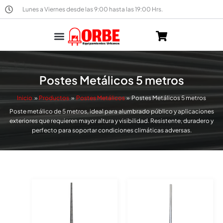
Ir
Lunes a Viernes desde las 9:00 hasta las 19:00 Hrs.
al
contenido
Por Material
Torre Estadio
Postes Metálicos 5 metros
Inicio
Productos
Postes Metálicos
Postes Metálicos 5 metros
Poste metálico de 5 metros, ideal para alumbrado público y aplicaciones
exteriores que requieren mayor altura y visibilidad. Resistente, duradero y
perfecto para soportar condiciones climáticas adversas.