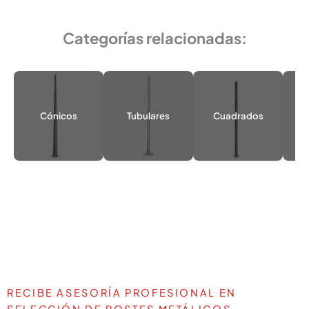
Categorías relacionadas:
Cónicos
Tubulares
Cuadrados
Or
RECIBE ASESORÍA PROFESIONAL EN
SELECCIÓN DE POSTES METÁLICOS.