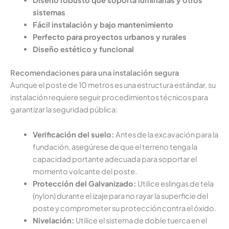
sistemas
Fácil instalación y bajo mantenimiento
Perfecto para proyectos urbanos y rurales
Diseño estético y funcional
Recomendaciones para una instalación segura
Aunque el poste de 10 metros es una estructura estándar, su
instalación requiere seguir procedimientos técnicos para
garantizar la seguridad pública:
Verificación del suelo:
Antes de la excavación para la
fundación, asegúrese de que el terreno tenga la
capacidad portante adecuada para soportar el
momento volcante del poste.
Protección del Galvanizado:
Utilice eslingas de tela
(nylon) durante el izaje para no rayar la superficie del
poste y comprometer su protección contra el óxido.
Nivelación:
Utilice el sistema de doble tuerca en el