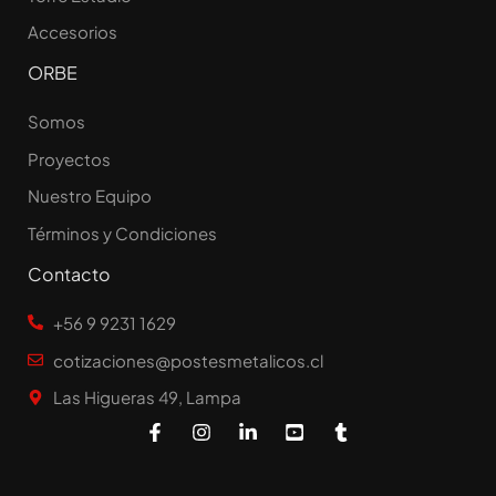
Accesorios
ORBE
Somos
Proyectos
Nuestro Equipo
Términos y Condiciones
Contacto
+56 9 9231 1629
cotizaciones@postesmetalicos.cl
Las Higueras 49, Lampa
F
I
L
Y
T
a
n
i
o
u
c
s
n
u
m
e
t
k
t
b
b
a
e
u
l