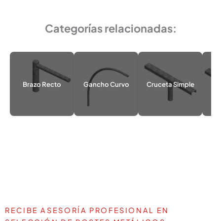
Categorías relacionadas:
Brazo Recto
Gancho Curvo
Cruceta Simple
Cr
RECIBE ASESORÍA PROFESIONAL EN