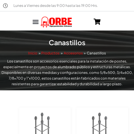
Ir
Lunes a Viernes desde las 9:00 hasta las 19:00 Hrs.
al
contenido
Por Material
Torre Estadio
Canastillos
Inicio
Productos
Accesorios
Canastillos
Los canastillos son accesorios esenciales para la instalación de postes,
especialmente en proyectos de alumbrado público y estructuras metálicas.
Disponibles en diversas medidas y configuraciones, como 5/8×500, 3/4×600,
7/8×700 y 1″x1000, estos canastillos están fabricados con materiales
resistentes para garantizar estabilidad y durabilidad a largo plazo.