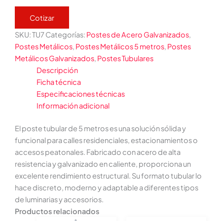
Cotizar
SKU:
TU7
Categorías:
Postes de Acero Galvanizados
,
Postes Metálicos
,
Postes Metálicos 5 metros
,
Postes
Metálicos Galvanizados
,
Postes Tubulares
Descripción
Ficha técnica
Especificaciones técnicas
Información adicional
El poste tubular de 5 metros es una solución sólida y
funcional para calles residenciales, estacionamientos o
accesos peatonales. Fabricado con acero de alta
resistencia y galvanizado en caliente, proporciona un
excelente rendimiento estructural. Su formato tubular lo
hace discreto, moderno y adaptable a diferentes tipos
de luminarias y accesorios.
Productos relacionados