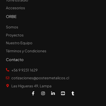
Accesorios
ORBE
Somos
Proyectos
Nuestro Equipo
Términos y Condiciones
Contacto
+56 9 9231 1629
cotizaciones@postesmetalicos.cl
Las Higueras 49, Lampa
F
I
L
Y
T
a
n
i
o
u
c
s
n
u
m
e
t
k
t
b
b
a
e
u
l