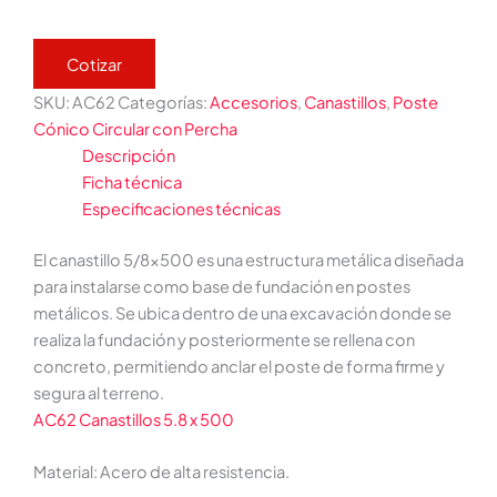
Cotizar
SKU:
AC62
Categorías:
Accesorios
,
Canastillos
,
Poste
Cónico Circular con Percha
Descripción
Ficha técnica
Especificaciones técnicas
El canastillo 5/8×500 es una estructura metálica diseñada
para instalarse como base de fundación en postes
metálicos. Se ubica dentro de una excavación donde se
realiza la fundación y posteriormente se rellena con
concreto, permitiendo anclar el poste de forma firme y
segura al terreno.
AC62 Canastillos 5.8 x 500
Material: Acero de alta resistencia.