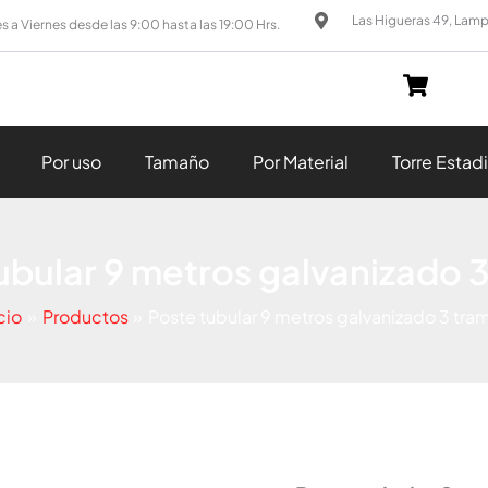
Las Higueras 49, Lam
s a Viernes desde las 9:00 hasta las 19:00 Hrs.
Por uso
Tamaño
Por Material
Torre Estad
ubular 9 metros galvanizado 
cio
Productos
Poste tubular 9 metros galvanizado 3 tra