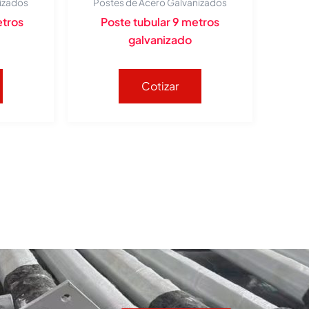
izados
Postes de Acero Galvanizados
etros
Poste tubular 9 metros
galvanizado
Cotizar