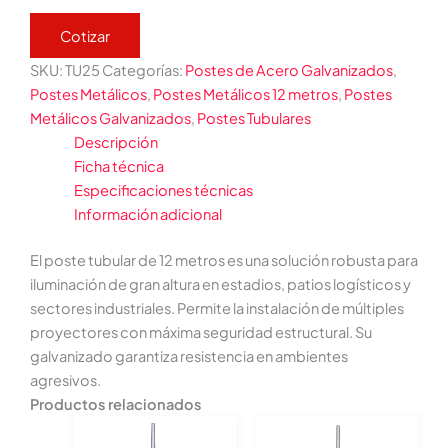
Cotizar
SKU:
TU25
Categorías:
Postes de Acero Galvanizados
,
Postes Metálicos
,
Postes Metálicos 12 metros
,
Postes
Metálicos Galvanizados
,
Postes Tubulares
Descripción
Ficha técnica
Especificaciones técnicas
Información adicional
El poste tubular de 12 metros es una solución robusta para
iluminación de gran altura en estadios, patios logísticos y
sectores industriales. Permite la instalación de múltiples
proyectores con máxima seguridad estructural. Su
galvanizado garantiza resistencia en ambientes
agresivos.
Productos relacionados