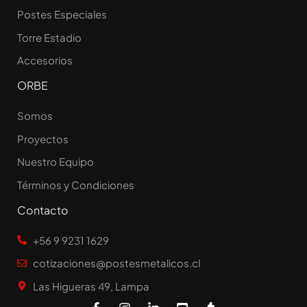
Postes Especiales
Torre Estadio
Accesorios
ORBE
Somos
Proyectos
Nuestro Equipo
Términos y Condiciones
Contacto
+56 9 9231 1629
cotizaciones@postesmetalicos.cl
Las Higueras 49, Lampa
F
I
L
Y
T