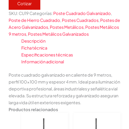
Cotizar
SKU:
CU19
Categorías:
Poste Cuadrado Galvanizado
,
Poste de Hierro Cuadrado
,
Postes Cuadrados
,
Postes de
Acero Galvanizados
,
Postes Metálicos
,
Postes Metálicos
9 metros
,
Postes Metálicos Galvanizados
Descripción
Ficha técnica
Especificaciones técnicas
Información adicional
Poste cuadrado galvanizado en caliente de 9 metros,
perfil 100×100 mm y espesor 4 mm. Ideal para iluminación
deportiva profesional, áreas industriales y señalética vial
elevada. Su estructura reforzada y galvanizado aseguran
larga vida útil en exteriores exigentes.
Productos relacionados