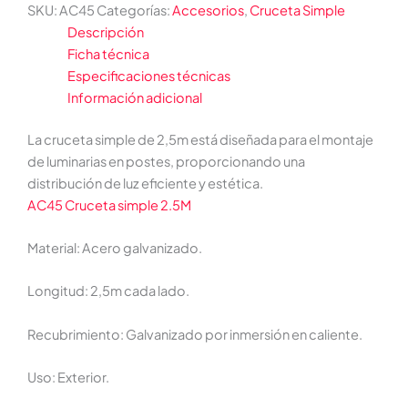
SKU:
AC45
Categorías:
Accesorios
,
Cruceta Simple
Descripción
Ficha técnica
Especificaciones técnicas
Información adicional
La cruceta simple de 2,5m está diseñada para el montaje
de luminarias en postes, proporcionando una
distribución de luz eficiente y estética.
AC45 Cruceta simple 2.5M
Material: Acero galvanizado.
Longitud: 2,5m cada lado.
Recubrimiento: Galvanizado por inmersión en caliente.
Uso: Exterior.