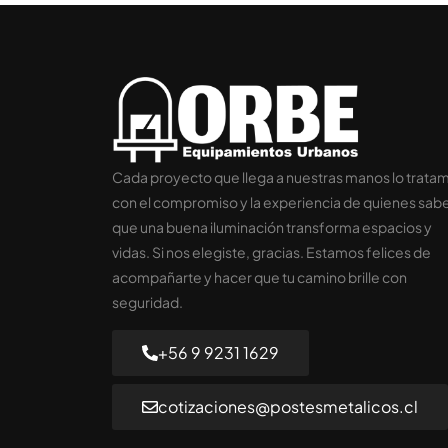
Cada proyecto que llega a nuestras manos lo trata
con el compromiso y la experiencia de quienes sab
que una buena iluminación transforma espacios y
vidas. Si nos elegiste, gracias. Estamos felices de
acompañarte y hacer que tu camino brille con
seguridad.
+56 9 9231 1629
cotizaciones@postesmetalicos.cl