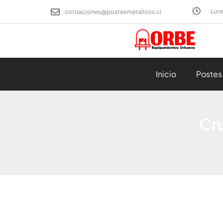
Ir
Lune
cotizaciones@postesmetalicos.cl
al
contenido
Inicio
Postes
Cru