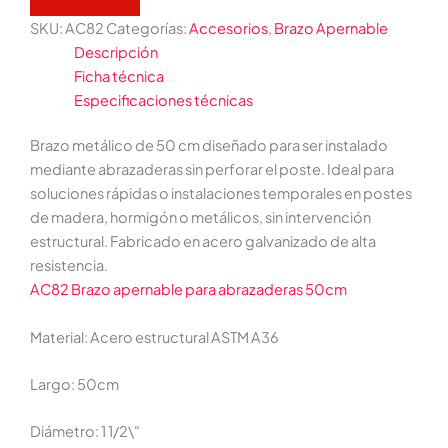
SKU:
AC82
Categorías:
Accesorios
,
Brazo Apernable
Descripción
Ficha técnica
Especificaciones técnicas
Brazo metálico de 50 cm diseñado para ser instalado
mediante abrazaderas sin perforar el poste. Ideal para
soluciones rápidas o instalaciones temporales en postes
de madera, hormigón o metálicos, sin intervención
estructural. Fabricado en acero galvanizado de alta
resistencia.
AC82 Brazo apernable para abrazaderas 50cm
Material: Acero estructural ASTM A36
Largo: 50cm
Diámetro: 1 1/2\"