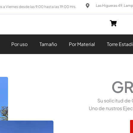
Las Higueras 49, Lam
s a Viernes desde las 9:00 hasta las 19:00 Hrs.
Por uso
Tamaño
Por Material
Torre Estad
GR
Su solicitud de
Uno de nustros Ejec