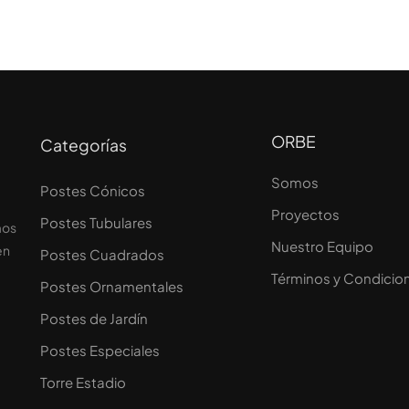
ORBE
Categorías
Somos
Postes Cónicos
Proyectos
Postes Tubulares
mos
Nuestro Equipo
en
Postes Cuadrados
Términos y Condicio
Postes Ornamentales
Postes de Jardín
Postes Especiales
Torre Estadio