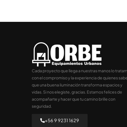
Cada proyecto que llega a nuestras manos lo trata
con el compromiso y la experiencia de quienes sab
que una buena iluminación transforma espacios y
vidas. Si nos elegiste, gracias. Estamos felices de
acompañarte y hacer que tu camino brille con
seguridad.
+56 9 9231 1629