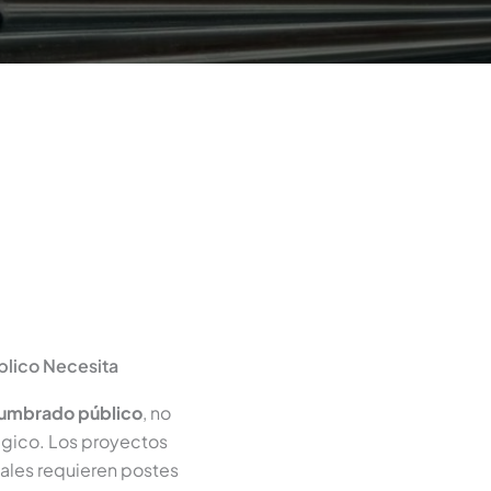
blico Necesita
alumbrado público
, no
égico. Los proyectos
iales requieren postes