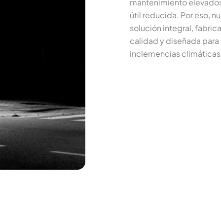
mantenimiento elevados,
útil reducida. Por eso, 
solución integral, fabri
calidad y diseñada para r
inclemencias climáticas