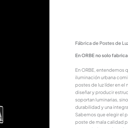
Fábrica de Postes de Lu
En ORBE no solo fabric
En ORBE, entendemos qu
iluminación urbana comi
postes de luz líder en e
diseñar y producir estru
soportan luminarias, sin
durabilidad y una integr
Sabemos que elegir el p
poste de mala calidad p