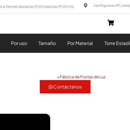
Las Higueras 49, Lam
s a Viernes desde las 9:00 hasta las 19:00 Hrs.
Por uso
Tamaño
Por Material
Torre Estad
Fábrica de Postes de Luz
Postes metálicos
»
Fábrica de Postes de Luz
Contáctanos