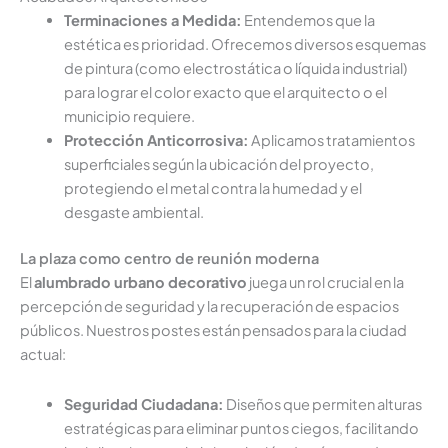
Terminaciones a Medida:
Entendemos que la
estética es prioridad. Ofrecemos diversos esquemas
de pintura (como electrostática o líquida industrial)
para lograr el color exacto que el arquitecto o el
municipio requiere.
Protección Anticorrosiva:
Aplicamos tratamientos
superficiales según la ubicación del proyecto,
protegiendo el metal contra la humedad y el
desgaste ambiental.
La plaza como centro de reunión moderna
El
alumbrado urbano decorativo
juega un rol crucial en la
percepción de seguridad y la recuperación de espacios
públicos. Nuestros postes están pensados para la ciudad
actual:
Seguridad Ciudadana:
Diseños que permiten alturas
estratégicas para eliminar puntos ciegos, facilitando