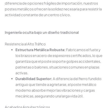
diferencia de opciones frágiles de importación, nuestros
postes metálicos ofrecen la solidez necesaria para resistir la
actividad constante de un centro cívico.
Ingeniería oculta bajo un diseño tradicional
Resistencia al Alto Tráfico
Estructura Metálica Robusta:
Fabricamos el fuste y
los brazos en acero de espesores certificados, lo que
garantiza que el poste soporte golpes accidentales,
patinetas o balones, situaciones comunes en plazas
activas.
Durabilidad Superior:
A diferencia del fierro fundido
antiguo que tiende a agrietarse, el poste metálico
moderno absorbe mejor las vibraciones y cargas
mecánicas, asegurando una larga vida útil.
Acabados Arquitectónicos