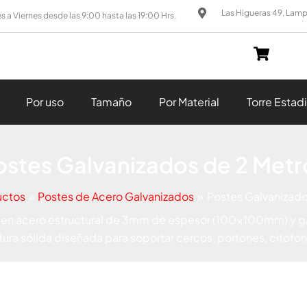
Las Higueras 49, Lam
s a Viernes desde las 9:00 hasta las 19:00 Hrs.
Por uso
Tamaño
Por Material
Torre Estad
ostes Galvanizados de 2 Metr
uctos
Postes de Acero Galvanizados
Postes Galvanizado
 en acero estructural de 3mm de espesor (100x100mm) y gal
ctura sólida diseñada para soportar cercos, portones, citofon