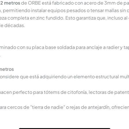
 2 metros
de ORBE está fabricado con acero de 3mm de par
, permitiendo instalar equipos pesados o tensar mallas sin 
a completa en zinc fundido. Esto garantiza que, incluso al e
 de décadas.
inado con su placa base soldada para anclaje a radier y tapa
.
 metros
considere que está adquiriendo un elemento estructural mul
o hacen perfecto para tótems de citofonía, lectoras de paten
ara cercos de "tierra de nadie" o rejas de antejardín, ofreci