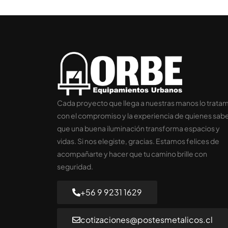
Cada proyecto que llega a nuestras manos lo trata
con el compromiso y la experiencia de quienes sab
que una buena iluminación transforma espacios y
vidas. Si nos elegiste, gracias. Estamos felices de
acompañarte y hacer que tu camino brille con
seguridad.
+56 9 9231 1629
cotizaciones@postesmetalicos.cl