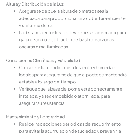
Altura y Distribución de la Luz
Asegúrese de que la altura de 6 metros sea la
adecuada para proporcionar una cobertura eficiente
y uniforme de luz.
La distancia entre los postes debe ser adecuada para
garantizar una distribución de luz sin crear zonas
oscuras o mal iluminadas.
Condiciones Climáticas y Estabilidad
Considere las condiciones de viento y humedad
locales para asegurarse de que el poste se mantendrá
estable a lo largo del tiempo.
Verifique que la base del poste esté correctamente
instalada, ya sea embebida o atornillada, para
asegurar su resistencia.
Mantenimiento y Longevidad
Realice inspecciones periódicas del recubrimiento
para evitar la acumulación de suciedad y prevenir la