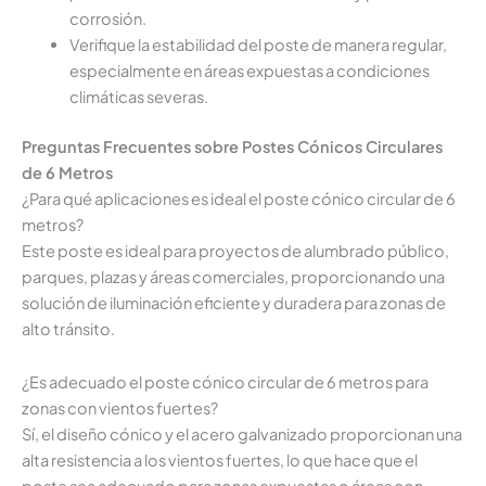
corrosión.
Verifique la estabilidad del poste de manera regular,
especialmente en áreas expuestas a condiciones
climáticas severas.
Preguntas Frecuentes sobre Postes Cónicos Circulares
de 6 Metros
¿Para qué aplicaciones es ideal el poste cónico circular de 6
metros?
Este poste es ideal para proyectos de alumbrado público,
parques, plazas y áreas comerciales, proporcionando una
solución de iluminación eficiente y duradera para zonas de
alto tránsito.
¿Es adecuado el poste cónico circular de 6 metros para
zonas con vientos fuertes?
Sí, el diseño cónico y el acero galvanizado proporcionan una
alta resistencia a los vientos fuertes, lo que hace que el