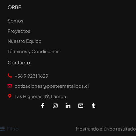
ORBE
Somos
Proyectos
Nuestro Equipo
Términos y Condiciones
Contacto
+56 9 9231 1629
cotizaciones@postesmetalicos.cl
Las Higueras 49, Lampa
F
I
L
Y
T
a
n
i
o
u
c
s
n
u
m
e
t
k
t
b
b
a
e
u
l
o
g
d
b
r
Filtro
Mostrando el único resultado
o
r
i
e