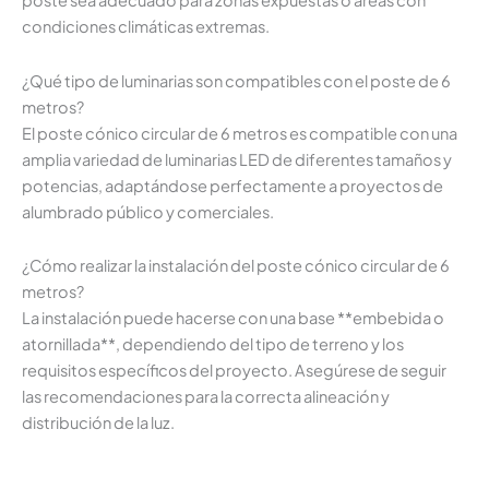
poste sea adecuado para zonas expuestas o áreas con
condiciones climáticas extremas.
¿Qué tipo de luminarias son compatibles con el poste de 6
metros?
El poste cónico circular de 6 metros es compatible con una
amplia variedad de luminarias LED de diferentes tamaños y
potencias, adaptándose perfectamente a proyectos de
alumbrado público y comerciales.
¿Cómo realizar la instalación del poste cónico circular de 6
metros?
La instalación puede hacerse con una base **embebida o
atornillada**, dependiendo del tipo de terreno y los
requisitos específicos del proyecto. Asegúrese de seguir
las recomendaciones para la correcta alineación y
distribución de la luz.